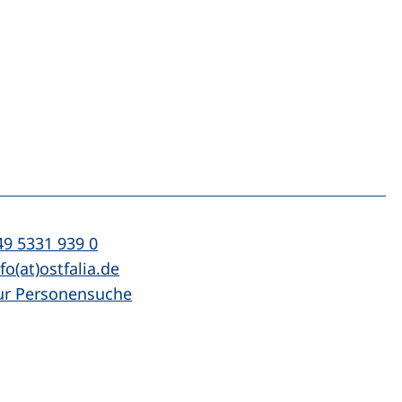
n
l:
(startet einen Telefonanruf, wenn Ihr Ger
49 5331 939 0
Mail:
(öffnet Ihr E-Mail-Programm)
fo(at)ostfalia.de
ur Personensuche