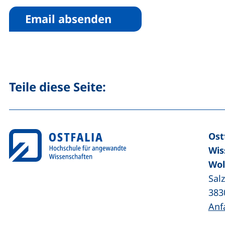
Seite über Facebook teile
Seite über Linked
Teile diese Seite:
Ost
Wis
Wol
Sal
383
Anf