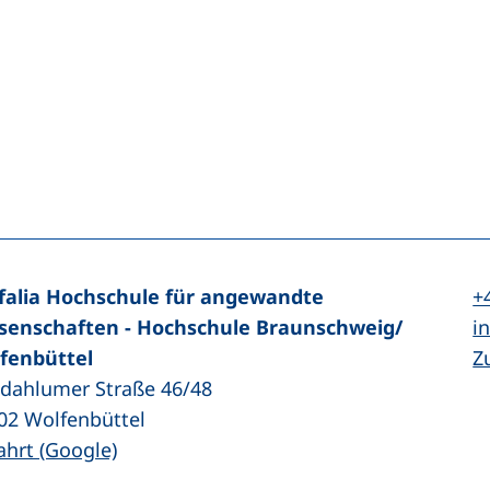
n (externer Link, öffnet neues Fenster)
In teilen (externer Link, öffnet neues Fenster)
Te
falia Hochschule für angewandte
+
E-
senschaften - Hochschule Braunschweig/​
in
fenbüttel
Z
zdahlumer Straße 46/48
02
Wolfenbüttel
(externer Link, öffnet neues Fenster)
ahrt (Google)